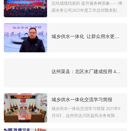
满精神投入供水保障与水务运营各项工
总结成绩找差距 提升服务树形象——博
作，渠县博源水务发展有限公司于2026
源水务公司2025年度工作总结暨表彰大
年2月…
会纪实为全面总结年度工作成效、表彰
先进典型、部署新一年任务，渠县博源
水务发展有限公司于2026年2月6日隆重
城乡供水一体化 让群众用水更安心
召开2025年度工作总结暨表彰大会。公
司领导班子、全体干部职工参加会议，
会议由总…
达州渠县：北区水厂建成投用 44.54万名群众喝上“放心水”
城乡供水一体化交流学习简报
城乡供水一体化交流学习简报 2025年9
月9日，达州市达川区益民水务有限公
司杨煜兴董事长一行到渠县博源水务发
展有限公司学习考察。博源水务公司杨