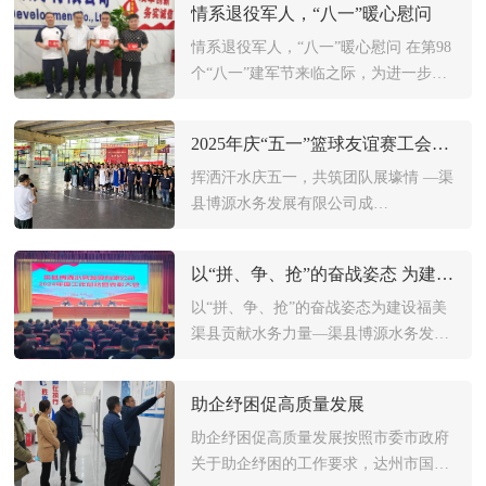
情系退役军人，“八一”暖心慰问
志全董事长携公司领导层及相关部室负
责人全程陪同。 在考察过程中，杨煜兴
情系退役军人，“八一”暖心慰问 在第98
董事长一行先后参观了公司办公环境、
个“八一”建军节来临之际，为进一步营
阵地…
造尊崇军人、尊重退伍军人的浓厚氛
围，激励公司全体退役军人员工继续发
2025年庆“五一”篮球友谊赛工会活动纪实
扬优良传统，立足岗位做贡献，拼搏进
取立新功，踊跃投身水务事业。29日上
挥洒汗水庆五一，共筑团队展壕情 —渠
午，公司支部书记、董事长杨志全、总
县博源水务发展有限公司成…
经理…
以“拼、争、抢”的奋战姿态 为建设福美渠县贡献水务力量
以“拼、争、抢”的奋战姿态为建设福美
渠县贡献水务力量—渠县博源水务发展
有限公司2024年度工作总结暨表彰大会
纪实 新年伊始，万象更新。在辞旧迎新
助企纾困促高质量发展
的日子里，2025年1月18日，渠县博源
水务发展有限公司在渠县青少年活动中
助企纾困促高质量发展按照市委市政府
心演艺厅隆重召开“渠县博源水务发展
关于助企纾困的工作要求，达州市国资