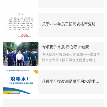
及相关领导陪同下，先后参观了汉润水
务集团公…
关于2024年员工招聘资格审查结果公示
专项提升水质 用心守护健康
专项提升水质 用心守护健康——渠县博
源水务发展有限公司水质提升专项行动
培训会纪实 为进一步改善水质、守护广
大群众生命健康，公司根据县整治“群
众最不满意10件事”活动领导小组办公
琅琊水厂技改满足供区用水需求图片展
室关于印发《渠县“乡镇部分农户未安
装自来水、水质较差问题”专项整治实
施方…