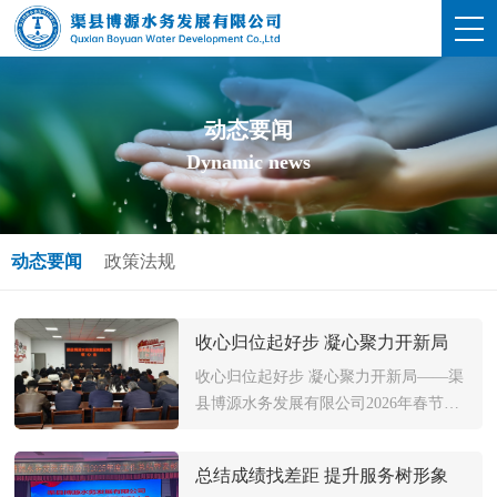
动态要闻
Dynamic news
动态要闻
政策法规
收心归位起好步 凝心聚力开新局
收心归位起好步 凝心聚力开新局——渠
县博源水务发展有限公司2026年春节节
后收心会纪实 新春伊始，万象更新。为
迅速收拢思想、调整状态，确保全体干
总结成绩找差距 提升服务树形象
部职工从节日氛围回归工作岗位，以饱