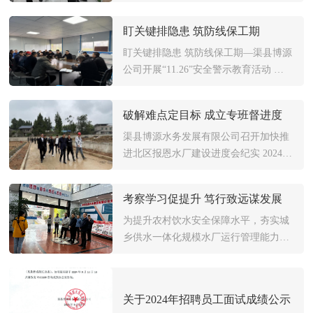
有限公…
委蒋主任一行于2024年11月27日来我司
开展“达州市千名干部驻企业强帮扶促
盯关键排隐患 筑防线保工期
发展”行动。公司董事长杨志全、副总
经理肖华和财务部主任刘晓渠陪同参加
盯关键排隐患 筑防线保工期—渠县博源
了本次活动。公司董事长杨志全首先代
公司开展“11.26”安全警示教育活动 安
表全司员工欢迎…
全生产责任重于泰山。为进一步强化安
全生产意识，吸取渠县2023年11月26日
破解难点定目标 成立专班督进度
安全事故教训，确保企业长久稳定发
展，渠县博源水务发展有限公司于2024
渠县博源水务发展有限公司召开加快推
年11月26日在北区报恩水厂施工现场开
进北区报恩水厂建设进度会纪实 2024年
展“1…
11月14日上午，为确保城乡供水一体化
一期北区报恩水厂建设目标在2025年春
考察学习促提升 笃行致远谋发展
节前竣工投运，由公…
为提升农村饮水安全保障水平，夯实城
乡供水一体化规模水厂运行管理能力，
2024年11月6日公司董事长杨志全带队
一行5人到四川汉润水务集体有限公司
考察学习。 公司董事长杨志全一行在四
关于2024年招聘员工面试成绩公示
川汉润水务集团有限公司董事长罗晓宇