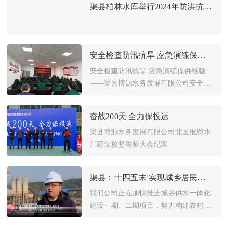
渠县柏林水库举行2024年防洪抗汛应急演练
安全检查防汛抗旱 应急演练保供维稳
安全检查防汛抗旱 应急演练保供维稳
——渠县博源水务发展有限公司安全生
产工作纪实 为确保人民群众饮水安全和
社会稳定，促进地方经济高质量发展，
奋战200天 全力保投运
按照县委政府关于抓好安全生产工作的
会议精神，公司结合《渠县防汛抗旱应
渠县博源水务发展有限公司北区报恩水
急预案》、《渠县博源水务发展有限公
厂建设攻坚誓师大会纪实
司供水…
渠县：十四五末 实现城乡居民供水同源同网同质
我们公司正在加快推进城乡供水一体化
建设一期、二期项目，努力构建农村供
水服务、管理、运营三大体系，形成城